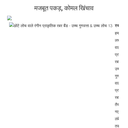
मजबूत पकड़, कोमल खिंचाव
स्थायित्
हमारे छोट
लचीलेपन
वाले रंगी
प्राकृति
रबर बैंड
उच्च
गुणवत्ता
वाले
प्राकृति
रबर से
तैयार कि
गए हैं, जो
लंबे समय
तक