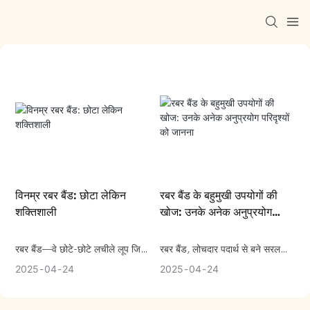
विनम्र रबर बैंड: छोटा लेकिन
रबर बैंड के बहुमुखी उपयोगों की
शक्तिशाली
खोज: उनके अनेक अनुप्रयोग
परिदृश्यों को जानना
रबर बैंड—वे छोटे-छोटे लचीले लूप जिन्हें
रबर बैंड, लोचदार पदार्थ से बने सरल
हम अक्सर हल्के में ले लेते हैं—रोजमर्रा
किन्तु अविश्वसनीय रूप से लचीले लूप,
2025
04
24
2025
04
24
की जिंदगी में सबसे बहुमुखी और उपयोगी
को उनके अनुप्रयोगों की व्यापक रेंज के
आविष्कारों में से एक हैं। हमारे कागजातों
बावजूद अक्सर अनदेखा कर दिया जाता