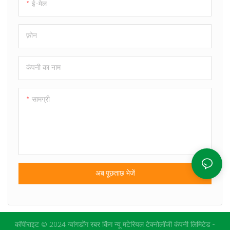
ई-मेल
फ़ोन
कंपनी का नाम
सामग्री
अब पूछताछ भेजें
कॉपीराइट © 2024 ग्वांगडोंग रबर किंग न्यू मटेरियल टेक्नोलॉजी कंपनी लिमिटेड -