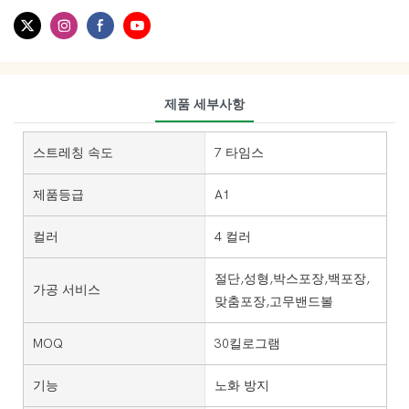
제품 세부사항
스트레칭 속도
7 타임스
제품등급
A1
컬러
4 컬러
절단,성형,박스포장,백포장,
가공 서비스
맞춤포장,고무밴드볼
MOQ
30킬로그램
기능
노화 방지