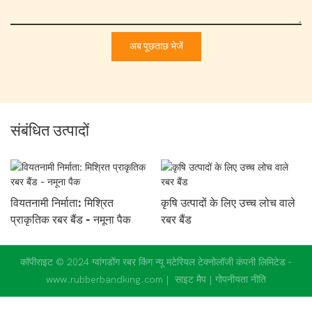
अब पूछताछ भेजें
संबंधित उत्पादों
वियतनामी निर्माता: मिश्रित
कृषि उत्पादों के लिए उच्च लोच वाले
प्राकृतिक रबर बैंड - नमूना पैक
रबर बैंड
कॉपीराइट © 2024 ग्वांगडोंग रबर किंग न्यू मटेरियल टेक्नोलॉजी कंपनी लिमिटेड -
www.rubberbandking.com |
साइट मैप
|
गोपनीयता नीति