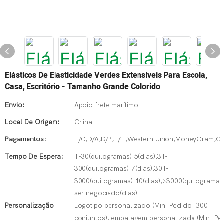
Elásticos De Elasticidade Verdes Extensíveis Para Escola,
Casa, Escritório - Tamanho Grande Colorido
Envio:
Apoio frete marítimo
Local De Origem:
China
Pagamentos:
L/C,D/A,D/P,T/T,Western Union,MoneyGram,
Tempo De Espera:
1-30(quilogramas):5(dias),31-
300(quilogramas):7(dias),301-
3000(quilogramas):10(dias),>3000(quilograma
ser negociado(dias)
Personalização:
Logotipo personalizado (Min. Pedido: 300
conjuntos), embalagem personalizada (Min. P