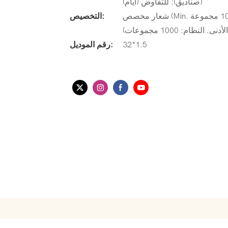
(صناديق): للتفاوض (أيام)
شعار مخصص (Min. الترتيب: 1000 مجموعة) ، تغليف حسب الطلب (الحد الأدنى. الترتيب: 1000
التخصيص:
ام: 1000 مجموعات)
32*1.5
رقم الموديل: