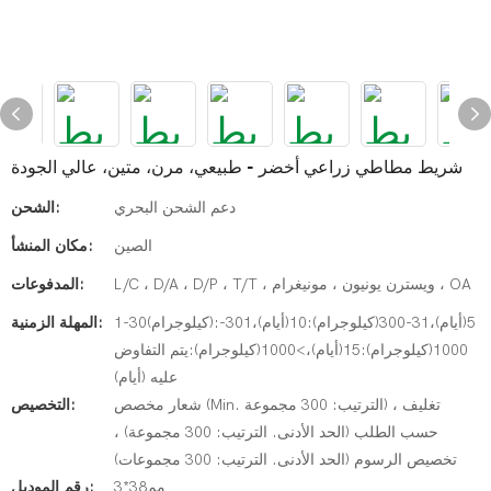
شريط مطاطي زراعي أخضر - طبيعي، مرن، متين، عالي الجودة
دعم الشحن البحري
الشحن:
الصين
مكان المنشأ:
L/C ، D/A ، D/P ، T/T ، ويسترن يونيون ، مونيغرام ، OA
المدفوعات:
1-30(كيلوجرام):5(أيام)،31-300(كيلوجرام):10(أيام)،301-
المهلة الزمنية:
1000(كيلوجرام):15(أيام)،>1000(كيلوجرام):يتم التفاوض
عليه (أيام)
شعار مخصص (Min. الترتيب: 300 مجموعة) ، تغليف
التخصيص:
حسب الطلب (الحد الأدنى. الترتيب: 300 مجموعة) ،
تخصيص الرسوم (الحد الأدنى. الترتيب: 300 مجموعات)
مم38*3
رقم الموديل: