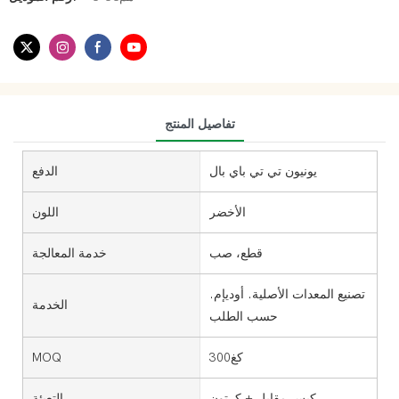
تفاصيل المنتج
يونيون تي تي باي بال
الدفع
الأخضر
اللون
قطع، صب
خدمة المعالجة
تصنيع المعدات الأصلية. أوديإم.
الخدمة
حسب الطلب
كغ300
MOQ
كيس مقابل + كرتون
التعبئة