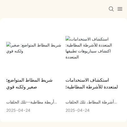
استكشاف الاستخدامات
شريط المطاط المتواضع:
المتعددة للأشرطة المطاطية:
صغير ولكنه قوي
اكتشاف سيناريوهات تطبيقها
المتعددة
أشرطة المطاط، تلك الحلقات
أربطة مطاطية—تلك الحلقات
البسيطة والمرنة بشكل لا يصدق
الصغيرة المرنة التي نعتبرها أمرا
2025
04
24
2025
04
24
المصنوعة من مادة مرنة، غالبًا ما
مسلما به في كثير من الأحيان—
يتم تجاهلها على الرغم من نطاق
تعد من أكثر الاختراعات تنوعًا