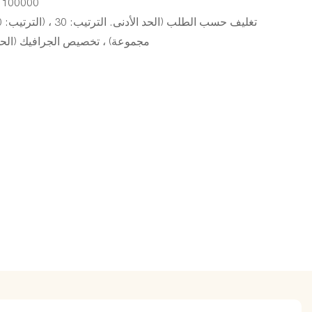
100000 (قطع): يتم التفاوض بشأنها (أيام)
مجموعة) ، تخصيص الجرافيك (الحد الأدنى. 