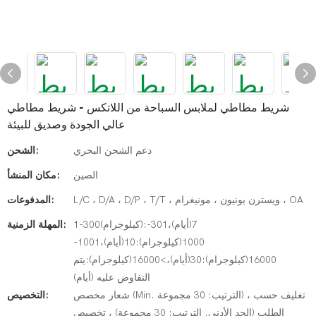
شريط مطاطي لملابس السباحة من اللاتكس - شريط مطاطي
عالي الجودة وصديق للبيئة
دعم الشحن البحري
الشحن:
الصين
مكان المنشأ:
L/C ، D/A ، D/P ، T/T ، ويسترن يونيون ، مونيغرام ، OA
المدفوعات:
1-300(كيلوجرام):7(أيام)،301-
المهلة الزمنية:
1000(كيلوجرام):10(أيام)،1001-
16000(كيلوجرام):30(أيام)،>16000(كيلوجرام):يتم
التفاوض عليه (أيام)
شعار مخصص (Min. الترتيب: 30 مجموعة) ، تغليف حسب
التخصيص:
الطلب (الحد الأدنى. الترتيب: 30 مجموعة) ، تخصيص