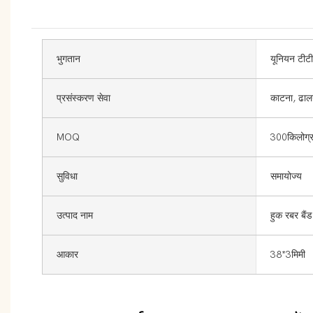
भुगतान
यूनियन टीटी
प्रसंस्करण सेवा
काटना, ढाल
MOQ
300किलोग्र
सुविधा
समायोज्य
उत्पाद नाम
हुक रबर बैंड
आकार
38*3मिमी