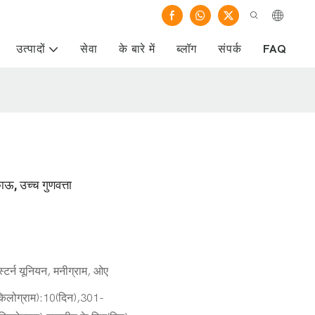
उत्पादों
सेवा
के बारे में
ब्लॉग
संपर्क
FAQ
ाऊ, उच्च गुणवत्ता
स्टर्न यूनियन, मनीग्राम, ओए
िलोग्राम):10(दिन),301-