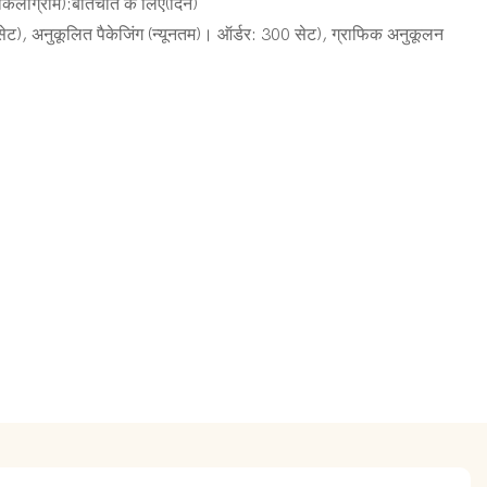
िलोग्राम):बातचीत के लिए(दिन)
 सेट), अनुकूलित पैकेजिंग (न्यूनतम)। ऑर्डर: 300 सेट), ग्राफिक अनुकूलन