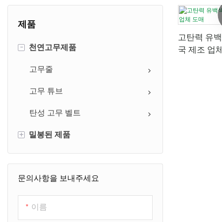
제품
고탄력 유백색
-
천연고무제품
국 제조 업
고무줄
고무 튜브
탄성 고무 벨트
+
밀봉된 제품
씰링 링
문의사항을 보내주세요
이름