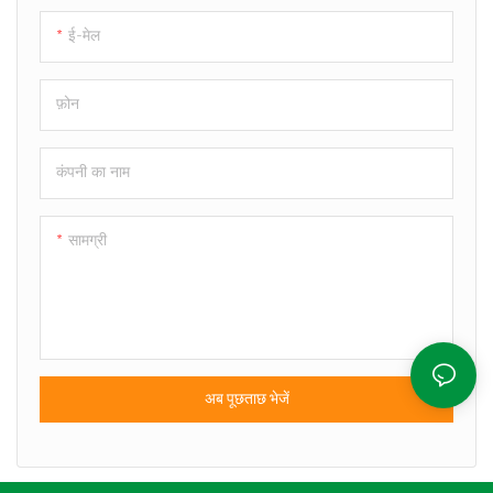
ई-मेल
फ़ोन
कंपनी का नाम
सामग्री
अब पूछताछ भेजें