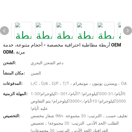
أربطة مطاطية احترافية مخصصة - أحجام متنوعة، خدمة OEM
ODM، مرنة
دعم الشحن البحري
الشحن:
الصين
مكان المنشأ:
L/C ، D/A ، D/P ، T/T ، ويسترن يونيون ، مونيغرام ، OA
المدفوعات:
1-30(كيلوجرام):5(أيام)،31-300(كيلوجرام):7(أيام)،301-
المهلة الزمنية:
3000(كيلوجرام):10(أيام)،>3000(كيلوجرام):يتم التفاوض
عليه (أيام)
شعار مخصص (Min. الترتيب: 30 مجموعة) ، تغليف حسب
التخصيص:
الطلب (الحد الأدنى. الترتيب: 30 مجموعة) ، تخصيص
الجرافيك (الحد الأدنى. الترتيب: 30 مجموعات)