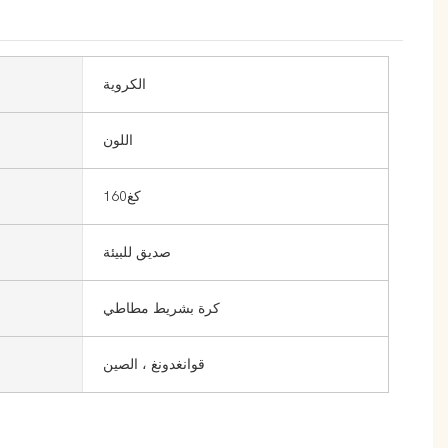
الكروية
اللون
كغ160
صديق للبيئة
كرة بشريط مطاطي
قوانغدونغ ، الصين