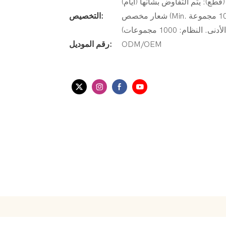
(قطع): يتم التفاوض بشأنها (أيام)
شعار مخصص (Min. الترتيب: 1000 مجموعة) ، تغليف حسب الطلب (الحد الأدنى. الترتيب: 1000
التخصيص:
ام: 1000 مجموعات)
ODM/OEM
رقم الموديل: