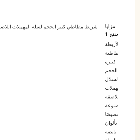
مزايا
المنتج 1
الأربطة
المطاطية
كبيرة
الحجم
لسلال
المهملات
اللاصقة
مصنوعة
خصيصًا
بألوان
نابضة