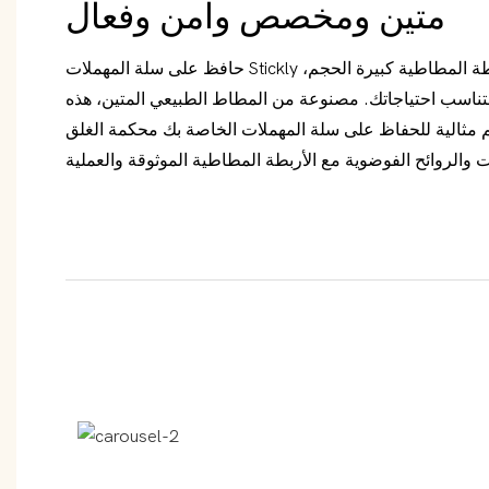
متين ومخصص وآمن وفعال
حافظ على سلة المهملات Stickly الخاصة بك آمنة باستخدام الأربطة المطاطية كبيرة الحجم،
تناسب احتياجاتك. مصنوعة من المطاط الطبيعي المتين، هذه
بطة مقاس 360*3 مم مثالية للحفاظ على سلة المهملات الخاصة بك محكمة الغلق