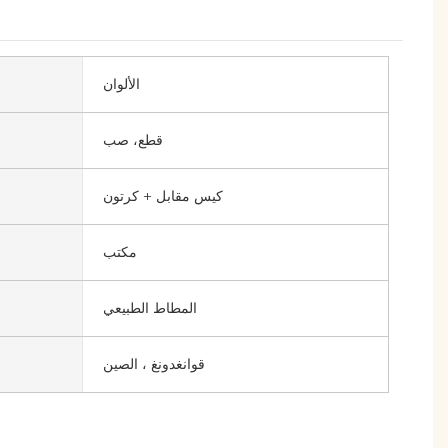
الألوان
قطع، صب
كيس مقابل + كرتون
مكتب
المطاط الطبيعي
قوانغدونغ ، الصين