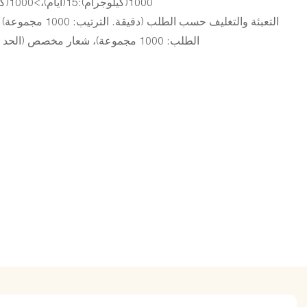
1000(كيلوجرام):15(أيام)،>1000(كيلوجرام):يتم التفاوض عليه (أيام)
التعبئة والتغليف حسب ا
الطلب: 1000 مجموعة)، شعار مخصص (الحد الأدنى. النظام: 1000 مجموعات)