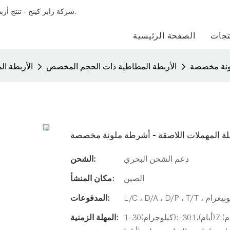
شركة رابر كينج - تنتج أربطة مطاطية مصنوعة بشكل أساسي من المطاط الطبيعي والمطاط الصناعي.
تجات
الصفحة الرئيسية
لونة مخصصة
الأربطة المطاطية ذات الحجم المخصص
الأربطة ا
 المهملات اللاصقة - أشرطة ملونة مخصصة
دعم الشحن البحري
الشحن:
الصين
مكان المنشأ:
المدفوعات:
1-30(كيلوجرام):5(أيام)،31-300(كيلوجرام):7(أيام)،301-
المهلة الزمنية: