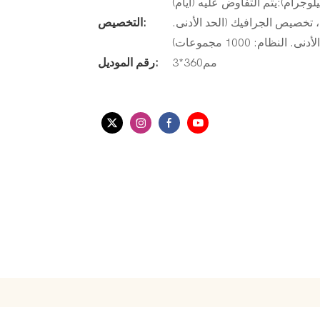
لطلب (دقيقة. الترتيب: 1000 مجموعة) ، تخصيص الجرافيك (الحد الأدنى.
التخصيص:
مم360*3
رقم الموديل: