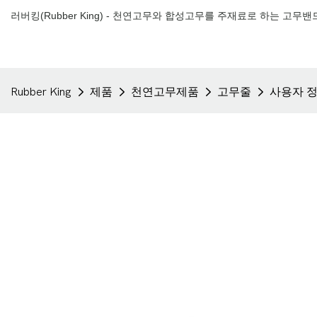
러버킹(Rubber King) - 천연고무와 합성고무를 ​​주재료로 하는 고무
Rubber King
제품
천연고무제품
고무줄
사용자 정