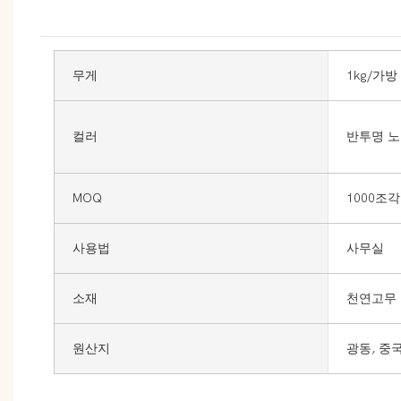
무게
1kg/가방
컬러
반투명 
MOQ
1000조각
사용법
사무실
소재
천연고무
원산지
광동, 중