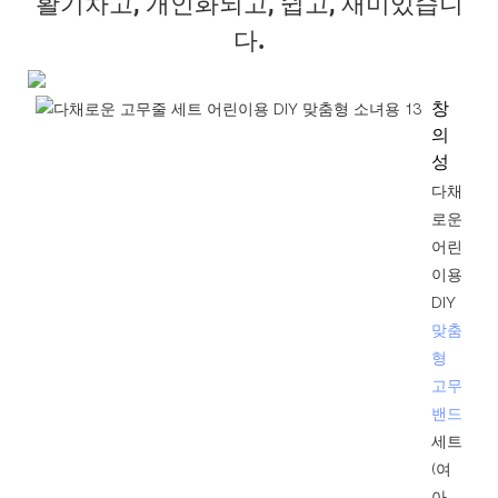
활기차고, 개인화되고, 쉽고, 재미있습니
다.
창
의
성
다채
로운
어린
이용
DIY
맞춤
형
고무
밴드
세트
(여
아