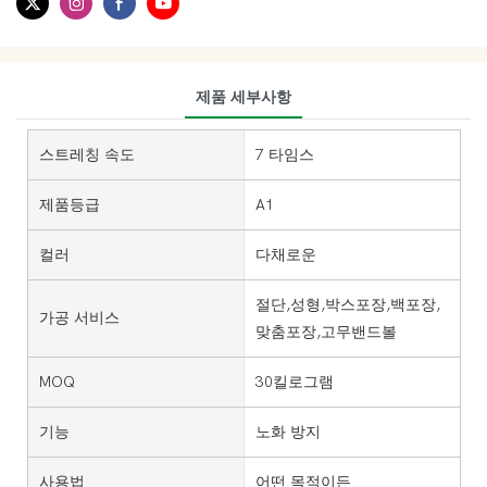
제품 세부사항
스트레칭 속도
7 타임스
제품등급
A1
컬러
다채로운
절단,성형,박스포장,백포장,
가공 서비스
맞춤포장,고무밴드볼
MOQ
30킬로그램
기능
노화 방지
사용법
어떤 목적이든