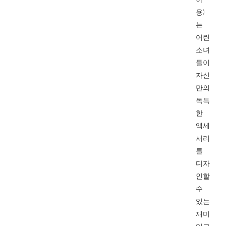
용)
는
어린
소녀
들이
자신
만의
독특
한
액세
서리
를
디자
인할
수
있는
재미