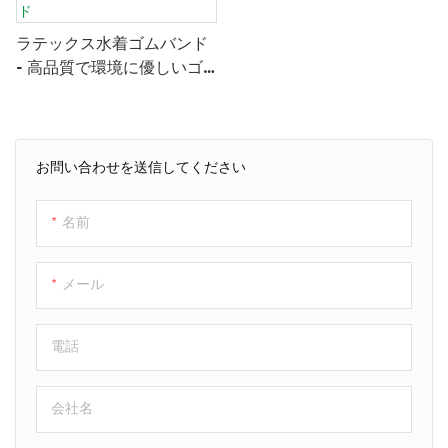
ラテックス水着ゴムバンド
- 高品質で環境に優しいゴ
ムバンド
お問い合わせを送信してください
名前
メール
電話
会社名