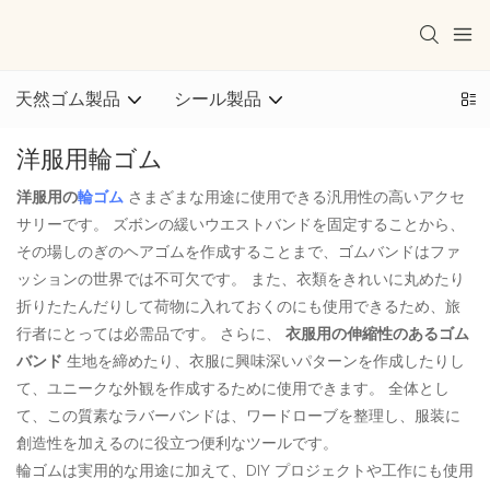
天然ゴム製品
シール製品
洋服用輪ゴム
洋服用の
輪ゴム
さまざまな用途に使用できる汎用性の高いアクセ
サリーです。 ズボンの緩いウエストバンドを固定することから、
その場しのぎのヘアゴムを作成することまで、ゴムバンドはファ
ッションの世界では不可欠です。 また、衣類をきれいに丸めたり
折りたたんだりして荷物に入れておくのにも使用できるため、旅
行者にとっては必需品です。 さらに、
衣服用の伸縮性のあるゴム
バンド
生地を締めたり、衣服に興味深いパターンを作成したりし
て、ユニークな外観を作成するために使用できます。 全体とし
て、この質素なラバーバンドは、ワードローブを整理し、服装に
創造性を加えるのに役立つ便利なツールです。
輪ゴムは実用的な用途に加えて、DIY プロジェクトや工作にも使用