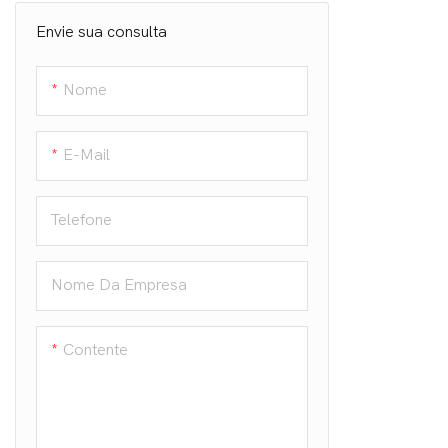
Envie sua consulta
Cinto de borracha elástica
Nome
E-Mail
Telefone
Nome Da Empresa
Contente