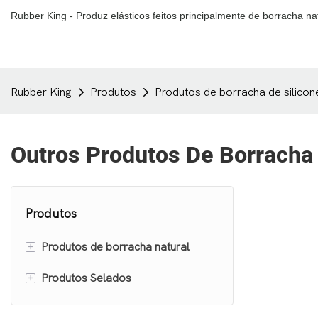
Rubber King - Produz elásticos feitos principalmente de borracha nat
Rubber King
Produtos
Produtos de borracha de silicon
Outros Produtos De Borracha 
Produtos
+
Produtos de borracha natural
+
Produtos Selados
Elásticos
Tubo de borracha
Anel de vedação