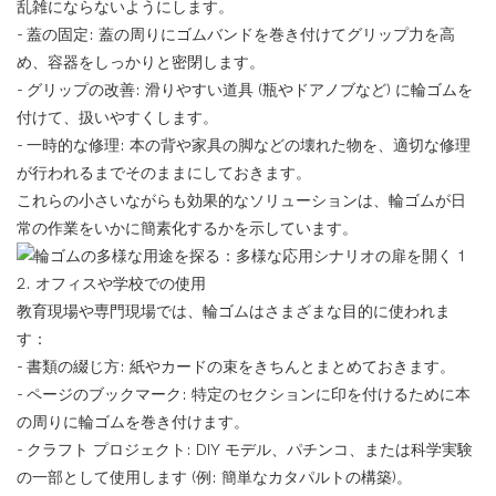
乱雑にならないようにします。
- 蓋の固定: 蓋の周りにゴムバンドを巻き付けてグリップ力を高
め、容器をしっかりと密閉します。
- グリップの改善: 滑りやすい道具 (瓶やドアノブなど) に輪ゴムを
付けて、扱いやすくします。
- 一時的な修理: 本の背や家具の脚などの壊れた物を、適切な修理
が行われるまでそのままにしておきます。
これらの小さいながらも効果的なソリューションは、輪ゴムが日
常の作業をいかに簡素化するかを示しています。
2. オフィスや学校での使用
教育現場や専門現場では、輪ゴムはさまざまな目的に使われま
す：
- 書類の綴じ方: 紙やカードの束をきちんとまとめておきます。
- ページのブックマーク: 特定のセクションに印を付けるために本
の周りに輪ゴムを巻き付けます。
- クラフト プロジェクト: DIY モデル、パチンコ、または科学実験
の一部として使用します (例: 簡単なカタパルトの構築)。