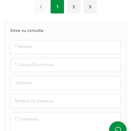
Por Mayor De 38 Mm De
1
2
Diámetro
Envíe su consulta
Nombre
Correo Electrónico
Teléfono
Nombre De Empresa
Contenido