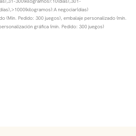
ías),31-300(kilogramos):10(días),301-
días),>1000(kilogramos):A negociar(días)
o (Min. Pedido: 300 juegos), embalaje personalizado (mín.
personalización gráfica (mín. Pedido: 300 juegos)