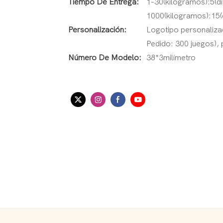
Tiempo De Entrega:
1-30(kilogramos):5(d
1000(kilogramos):15(
Personalización:
Logotipo personalizad
Pedido: 300 juegos), 
Número De Modelo:
38*3milímetro