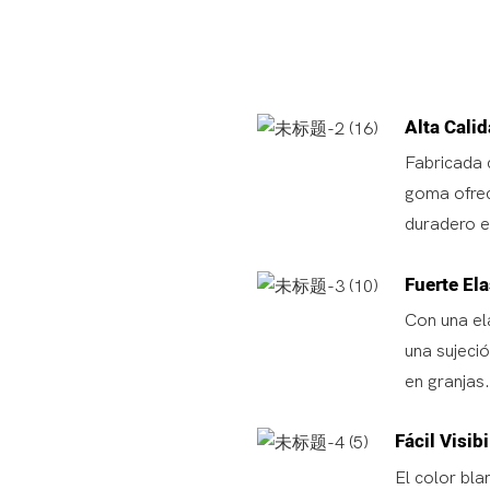
Alta Cali
Fabricada 
goma ofrec
duradero e
Fuerte Ela
Con una el
una sujeci
en granjas.
Fácil Visib
El color bl