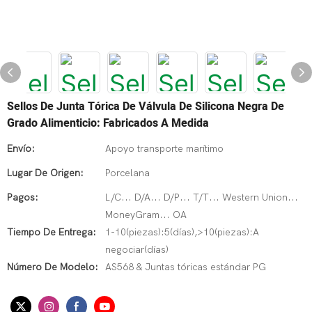
Sellos De Junta Tórica De Válvula De Silicona Negra De
Grado Alimenticio: Fabricados A Medida
Envío:
Apoyo transporte marítimo
Lugar De Origen:
Porcelana
Pagos:
L/C... D/A... D/P... T/T... Western Union...
MoneyGram... OA
Tiempo De Entrega:
1-10(piezas):5(días),>10(piezas):A
negociar(días)
Número De Modelo:
AS568 & Juntas tóricas estándar PG