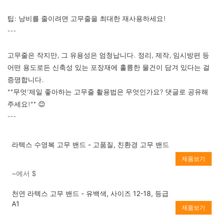
팁: 낭비를 줄이려면 고무줄을 최대한 재사용하세요!
---
고무줄은 작지만, 그 유용성은 엄청납니다. 정리, 제작, 임시방편 등
어떤 용도로든 신축성 있는 포장재에 훌륭한 물건이 담겨 있다는 걸
증명합니다.
**무엇’제일 좋아하는 고무줄 활용법은 무엇인가요? 댓글로 공유해
주세요!** 😊
---
라텍스 수영복 고무 밴드 - 고품질, 친환경 고무 밴드
제품보기
~에서
$
천연 라텍스 고무 밴드 - 유백색, 사이즈 12-18, 등급
A1
제품보기