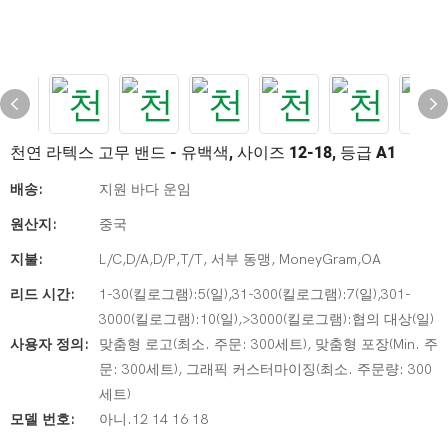
천연 라텍스 고무 밴드 - 유백색, 사이즈 12-18, 등급 A1
배송:
지원 바다 운임
원산지:
중국
지불:
L/C,D/A,D/P,T/T, 서부 동맹, MoneyGram,OA
리드 시간:
1-30(킬로그램):5(일),31-300(킬로그램):7(일),301-
3000(킬로그램):10(일),>3000(킬로그램):협의 대상(일)
사용자 정의:
맞춤형 로고(최소. 주문: 300세트), 맞춤형 포장(Min. 주
문: 300세트), 그래픽 커스터마이징(최소. 주문량: 300
세트)
모델 번호:
아니.12 14 16 18