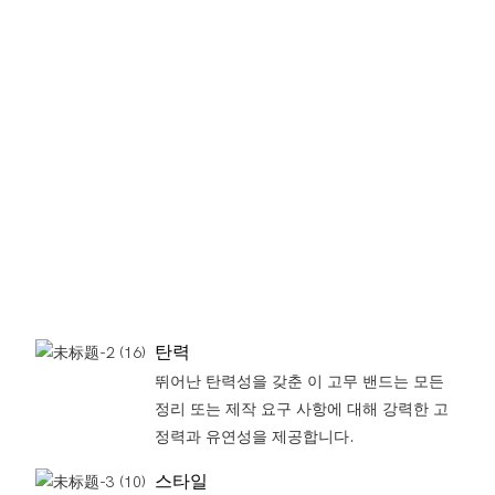
강
도
와
탄
력
성
을
보
장
합
니
다.
탄력
뛰어난 탄력성을 갖춘 이 고무 밴드는 모든
정리 또는 제작 요구 사항에 대해 강력한 고
정력과 유연성을 제공합니다.
스타일