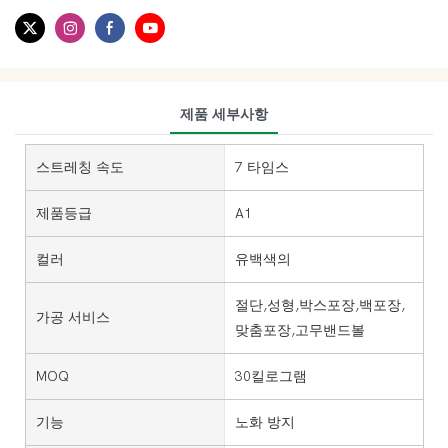
제품 세부사항
스트레칭 속도
7 타임스
제품등급
A1
컬러
유백색의
절단,성형,박스포장,백포장,
가공 서비스
맞춤포장,고무밴드볼
MOQ
30킬로그램
기능
노화 방지