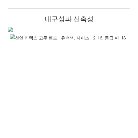
내구성과 신축성
내
구
성
고
품
질
천
연
라
텍
스
고
무
로