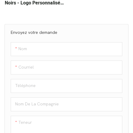
Noirs - Logo Personnalisé
Produits D'élasticité Pour
Petits Pigeons
Envoyez votre demande
Nom
Courriel
Téléphone
Nom De La Compagnie
Teneur