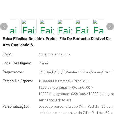
Faixa Elástica De Látex Preto - Fita De Borracha Durável De
Alta Qualidade &
Envio:
Apoio frete marítimo
Local De Origem:
China
Pagamentos:
L/C,D/A,D/P,T/T,Western Union,MoneyGram,
Tempo De Espera:
1-300(quilogramas):7(dias),301-
1000(quilogramas):10(dias),1001-
16000(quilogramas):30(dias),>16000(quilogra
ser negociado(dias)
Personalização:
Logotipo personalizado (Min. Pedido: 30 conj
embalagem personalizada (Min. Pedido: 30 co