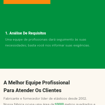
1. Análise De Requisitos
2
Uma equipe de profissionais dará seguimento às suas
C
necessidades; basta você nos informar suas exigências.
p
a
c
A Melhor Equipe Profissional
Para Atender Os Clientes
Fabricante e fornecedor líder de elásticos desde 2002.
Nossa fábrica ocupa uma área de
10000
metros quadrados e