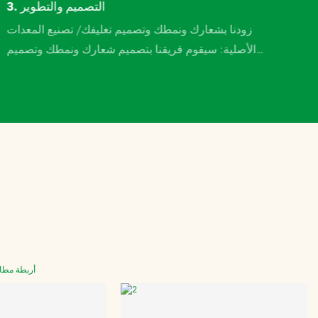
3. التصميم والتطوير
زودنا بشعارك ونمطك وتصميم تغليفك/ تصنيع المعدات
الأصلية: سيقوم فريقنا بتصميم شعارك ونمطك وتصميم
تغليفك بناءً على طلبك حتى ترضى تمامًا.