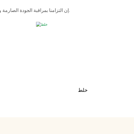
إن التزامنا بمراقبة الجودة الصارمة وتقديم خدمة عملاء مميزة يجعل موظفينا ذوي الخبرة متاحين دائمًا لمناقشة متطلباتكم وضمان رضاكم التام.
خلط