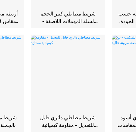
لة حسب
شريط مطاطي كبير الحجم
أربطة مط
الجودة،
لسلة المهملات اللاصقة -
أشرطة بألوان مخصصة
و
 أسود
شريط مطاطي دائري قابل
شريط م
 بمقاسات
للتعديل - مقاومة كيميائية
بالجملة 
لية
ممتازة
ل